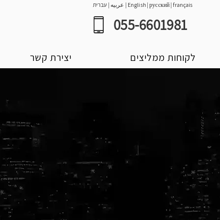
français
|
русский
|
English
|
عربيه
|
עברית
055-6601981
לקוחות ממליצים
יצירת קשר