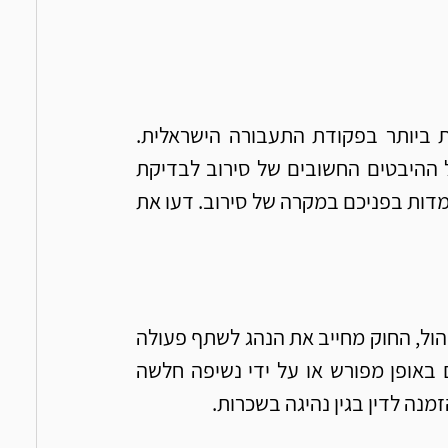
סירוב לבדיקת שכרות נחשב לאחת העבירות החמורות ביותר בפקודת התעבורה הישראלית. 
בכתבה הבאה, עו"ד תעבורה ברוך גדע מסביר את כל ההיבטים החשובים של סירוב לבדיקת 
שכרות, מהן ההשלכות המשפטיות, ומה האפשרויות העומדות בפניכם במקרה של סירוב. דעו את 
כאשר שוטר עוצר נהג בחשד לנהיגה תחת השפעת אלכוהול, החוק מחייב את הנהג לשתף פעולה 
עם בדיקת השכרות. סירוב לבצע את הבדיקה, בין אם באופן מפורש או על ידי נשיפה חלשה 
זמנה לדין בגין נהיגה בשכרות.