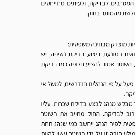
חשוב לציין כי בתי המשפט נוטים להחמיר עם נהגים המסרבים לבדיקה, ולעיתים מתייחסים 
ולשת מהמותר בחוק.
יות מוצדק מבחינה משפטית:
כאשר קיימת בעיה רפואית המונעת ביצוע בדיקת נשיפה, יש 
להציג אישורים רפואיים מתאימים. במקרים כאלה, השוטר אמור להציע חלופה כמו בדיקת 
במקרים בהם השוטר לא פעל על פי הנהלים הנדרשים, למשל אי 
יקה.
כאשר שוטר מבקש מנהג לבצע בדיקת שכרות, עליו 
להבהיר לנהג את המשמעות המשפטית של סירוב לבדיקה. החוק מחייב את השוטר 
להסביר כי סירוב לבדיקת שכרות יוצר חזקה משפטית לפיה הנהג ייחשב כמי שנהג תחת 
השפעת אלכוהול, גם ללא הוכחה ישירה לכך. אי מילוי חובה זו על ידי השוטר עשוי להוות 