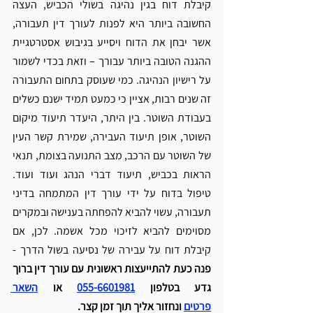
קיבלת דוח בגין נהיגה בשולי הכביש, העצה 
החשובה ביותר היא לפנות לעורך דין תעבורה, 
אשר יבחן את הדוח ויסייע בגיבוש אסטרטגיית 
ההגנה הטובה ביותר עבורך – וזאת בכדי לשמור 
על רישיון הנהיגה. 
כמי שעוסק בתחום התעבורה 
זה שנים רבות, אציין כי כמעט תמיד ישנם כשלים 
בעבודת השוטר. בין היתר, היעדר תיעוד מיקום 
השוטר, אופן תיעוד העבירה, שמירת קשר העין 
של השוטר עם הרכב, מצב התנועה בצומת, תנאי 
הראות בכביש, תיעוד דברי הנהג ועוד ועוד. 
טיפול בדוח על ידי עורך דין המתמחה בדיני 
תעבורה, עשוי להביא להפחתה בענישה ובמקרים 
מסוימים להביא לזיכוי מכל אשמה. לכן, אם 
קיבלת דוח על עבירה של נסיעה בשול הדרך - 
פנה כעת להתייעצות ראשונית עם עורך דין ברוך 
גדע בטלפון
055-6601981
 או 
השאר 
פרטים
 ונחזור אליך תוך זמן קצר. 