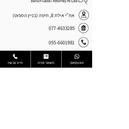
אח"י אילת 8, חיפה (בניין הספוט)
077-4633285
055-6601981
077-3183579
וואטסאפ
השאר פניה
חייג עכשיו
Office@geda-law.co.il