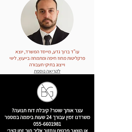
עו"ד ברוך גדע, מייסד המשרד, יוצא
פרקליטות מחוז חיפה ומתמחה בייעוץ, ליווי
וייצוג בתיקי תעבורה
לקריאה נוספת
עצר אותך שוטר? קיבלת דוח תנועה?
משרדנו זמין עבורך 24 שעות ביממה במספר
055-6601981
או השאר פרטים ונחזור אליך תוך זמן קצר: