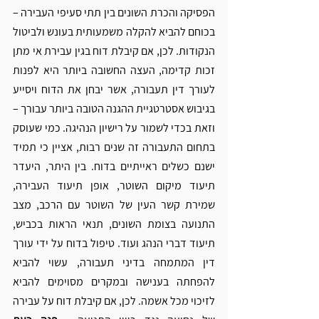
הפסיקה והכרת השונים בין תתי סעיפי העבירה – 
בכוחם להביא להקלה משמעותית בעונש ולביטול 
הנקודות. לכן, אם קיבלת דוח בגין עבירת אי מתן 
זכות קדימה, העצה החשובה ביותר היא לפנות 
לעורך דין תעבורה, אשר יבחן את הדוח ויסייע 
בגיבוש אסטרטגיית ההגנה הטובה ביותר עבורך – 
וזאת בכדי לשמור על רישיון הנהיגה. 
כמי שעוסק 
בתחום התעבורה זה שנים רבות, אציין כי תמיד 
ישנם כשלים ראייתיים בדוח. בין היתר, היעדר 
תיעוד מיקום השוטר, אופן תיעוד העבירה, 
שמירת קשר העין של השוטר עם הרכב, מצב 
התנועה בצומת השונים, תנאי הראות בכביש, 
תיעוד דברי הנהג ועוד. טיפול בדוח על ידי עורך 
דין המתמחה בדיני תעבורה, עשוי להביא 
להפחתה בענישה ובמקרים מסוימים להביא 
לזיכוי מכל אשמה. לכן, אם קיבלת דוח על עבירה 