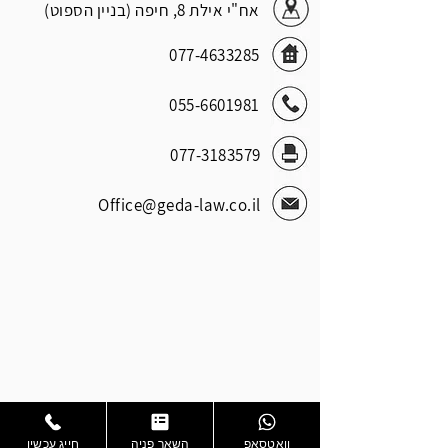
אח"י אילת 8, חיפה (בניין הספוט)
077-4633285
055-6601981
077-3183579
Office@geda-law.co.il
סוגי עבירות
נהיגה ללא מלווה
וואטסאפ
השאר פניה
חייג עכשיו