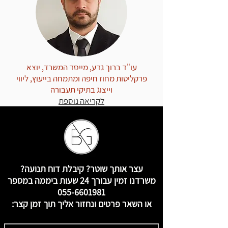
עו"ד ברוך גדע, מייסד המשרד, יוצא
פרקליטות מחוז חיפה ומתמחה בייעוץ, ליווי
וייצוג בתיקי תעבורה
לקריאה נוספת
עצר אותך שוטר? קיבלת דוח תנועה?
משרדנו זמין עבורך 24 שעות ביממה במספר
055-6601981
או השאר פרטים ונחזור אליך תוך זמן קצר: