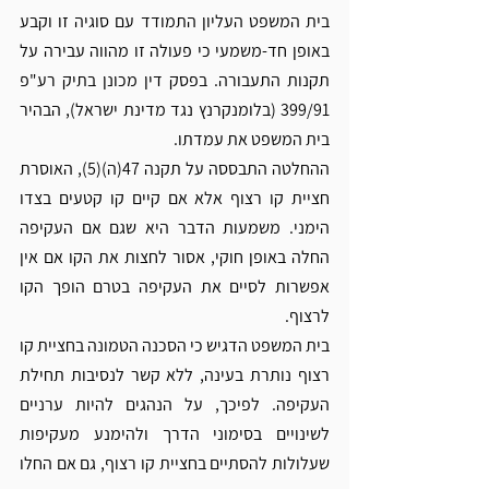
בית המשפט העליון התמודד עם סוגיה זו וקבע 
באופן חד-משמעי כי פעולה זו מהווה עבירה על 
תקנות התעבורה. בפסק דין מכונן בתיק רע"פ 
399/91 (בלומנקרנץ נגד מדינת ישראל), הבהיר 
בית המשפט את עמדתו.
ההחלטה התבססה על תקנה 47(ה)(5), האוסרת 
חציית קו רצוף אלא אם קיים קו קטעים בצדו 
הימני. משמעות הדבר היא שגם אם העקיפה 
החלה באופן חוקי, אסור לחצות את הקו אם אין 
אפשרות לסיים את העקיפה בטרם הופך הקו 
לרצוף.
בית המשפט הדגיש כי הסכנה הטמונה בחציית קו 
רצוף נותרת בעינה, ללא קשר לנסיבות תחילת 
העקיפה. לפיכך, על הנהגים להיות ערניים 
לשינויים בסימוני הדרך ולהימנע מעקיפות 
שעלולות להסתיים בחציית קו רצוף, גם אם החלו 