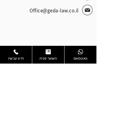
Office@geda-law.co.il
וואטסאפ
השאר פניה
חייג עכשיו
סוגי עבירות
נהיגה ללא מלווה
עבירות נהג חדש
הסעת נוסעים מעל המותר
נהיגה ללא רישיון בקרב קטינים
תאונות דרכים
נהיגה תחת השפעת סמים