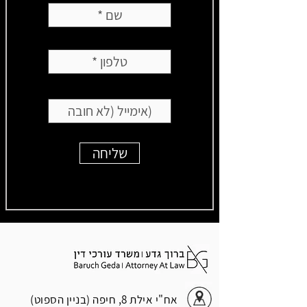
שליחה
אח"י אילת 8, חיפה (בניין הספוט)