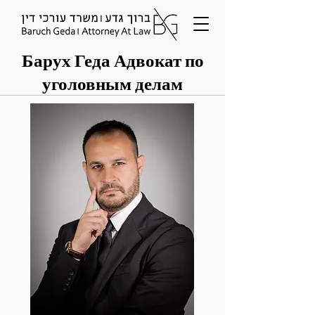
Барух Геда Адвокат по
уголовным делам