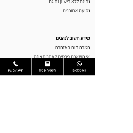
נהיגה ללא רישיון נהיגה
נסיעה אחורנית
מידע חשוב לנהגים
המרת דוח באזהרה
אי השארת פרטים לאחר תאונה
ערעור בדיני תעבורה
וואטסאפ
השאר פניה
חייג עכשיו
שלבי ההליך בבית המשפט לתעבורה
ביטול פסילה מנהלית
פסילה עד תום ההליכים
התיישנות עבירות תנועה
ביטול דוח תנועה
התליית רישיון נהיגה
סירוב לבדיקת שכרות