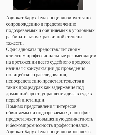
Адвокат Барух Геда специализируется по
сопровождению и представлению
подозреваемых и обвиняемых в уголовных
разбирательствах различной степени
тяжести.
Офис адвоката предоставляет своим
клиентам профессиональные рекомендации
на протяжении всего судебного процесса,
начиная с консультации до проведения
полицейского расследования,
непосредственно представительства в
таких процедурах как задержание под
домашний арест, управления дела в суде в
первой инстанции.
Помимо представления интересов
обвиняемых и подозреваемых, наш офис
предоставляет повышенную деликатность
и бескомпромиссность профессионалов.
Адвокат Барух Геда специализировался в