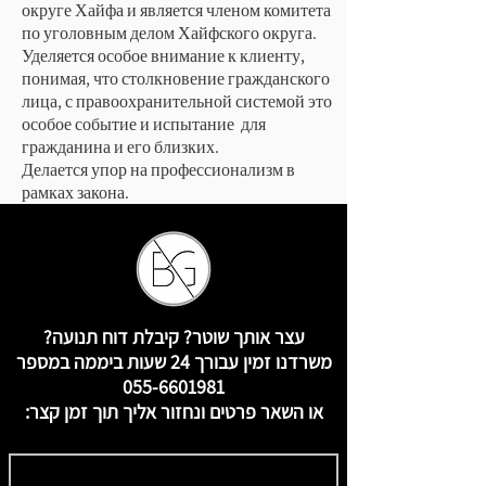
округе Хайфа и является членом комитета
по уголовным делом Хайфского округа.
Уделяется особое внимание к клиенту,
понимая, что столкновение гражданского
лица, с правоохранительной системой это
особое событие и испытание для
гражданина и его близких.
Делается упор на профессионализм в
рамках закона.
עצר אותך שוטר? קיבלת דוח תנועה?
משרדנו זמין עבורך 24 שעות ביממה במספר
055-6601981
או השאר פרטים ונחזור אליך תוך זמן קצר: